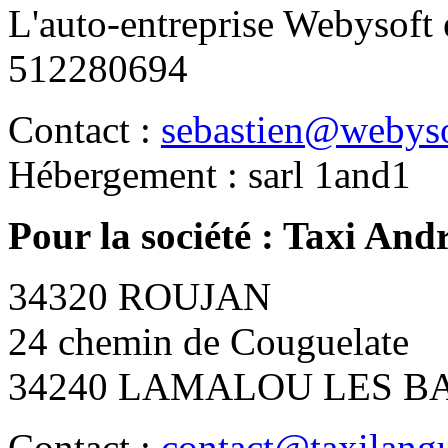
L'auto-entreprise Webysoft e
512280694
Contact :
sebastien@webyso
Hébergement : sarl 1and1
Pour la société : Taxi And
34320 ROUJAN
24 chemin de Couguelate
34240 LAMALOU LES B
Contact :
contact@taxilang